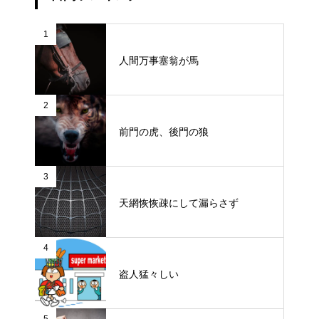
1
人間万事塞翁が馬
2
前門の虎、後門の狼
3
天網恢恢疎にして漏らさず
4
盗人猛々しい