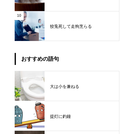
10
狡兎死して走狗烹らる
おすすめの語句
大は小を兼ねる
提灯に釣鐘