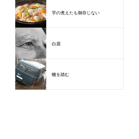
芋の煮えたも御存じない
白眉
轍を踏む