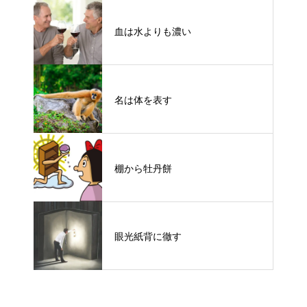
血は水よりも濃い
名は体を表す
棚から牡丹餅
眼光紙背に徹す