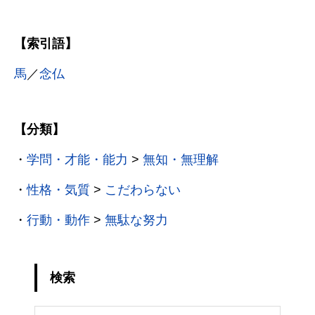
【索引語】
馬
／
念仏
【分類】
・
学問・才能・能力
>
無知・無理解
・
性格・気質
>
こだわらない
・
行動・動作
>
無駄な努力
検索