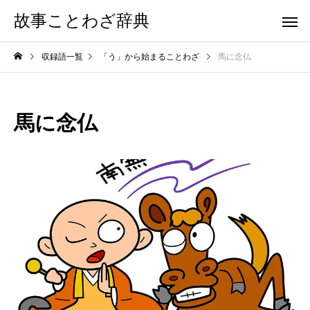
故事ことわざ辞典
収録語一覧
「う」から始まることわざ
馬に念仏
馬に念仏