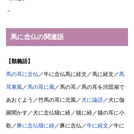
－
馬に念仏の関連語
【類義語】
馬の耳に念仏
／牛に念仏馬に経文／馬に経文／
馬
耳東風
／
馬の耳に風
／馬の耳／馬の耳を渋団扇で
あおぐよう／竹馬の耳に北風／
犬に論語
／犬に伽
羅聞かす／犬に念仏猫に経／猫に経／猫の耳に小
歌／
豚に念仏猫に経
／豚に念仏／
牛に経文
／牛に