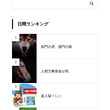
日間ランキング
1
前門の虎、後門の狼
2
人間万事塞翁が馬
3
盗人猛々しい