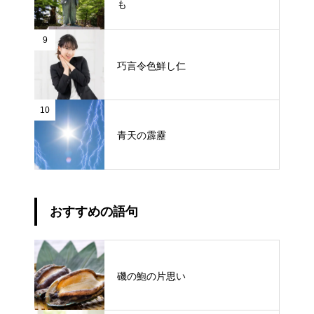
も
9
巧言令色鮮し仁
10
青天の霹靂
おすすめの語句
磯の鮑の片思い