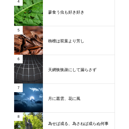
4
蓼食う虫も好き好き
5
栴檀は双葉より芳し
6
天網恢恢疎にして漏らさず
7
月に叢雲、花に風
8
為せば成る、為さねば成らぬ何事