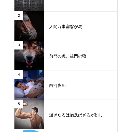
2
人間万事塞翁が馬
3
前門の虎、後門の狼
4
白河夜船
5
過ぎたるは猶及ばざるが如し