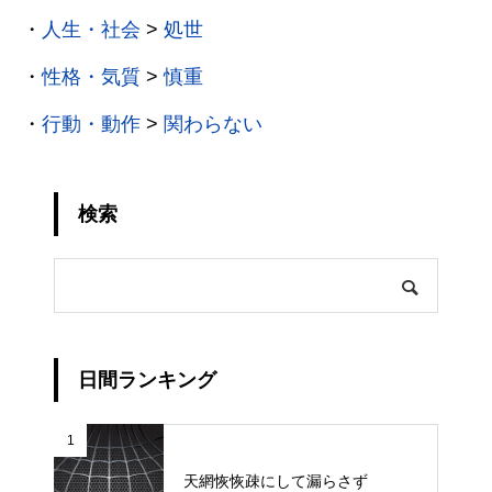
・
人生・社会
>
処世
・
性格・気質
>
慎重
・
行動・動作
>
関わらない
検索
日間ランキング
1
天網恢恢疎にして漏らさず