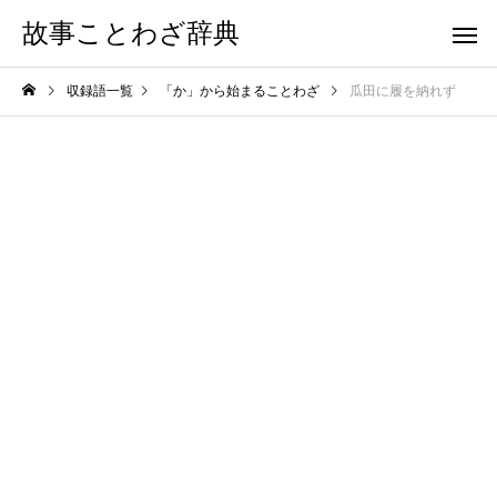
故事ことわざ辞典
収録語一覧
「か」から始まることわざ
瓜田に履を納れず