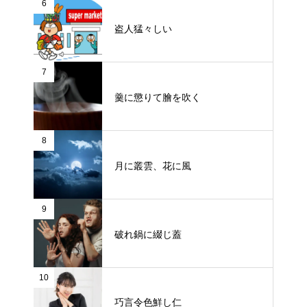
6
盗人猛々しい
7
羹に懲りて膾を吹く
8
月に叢雲、花に風
9
破れ鍋に綴じ蓋
10
巧言令色鮮し仁