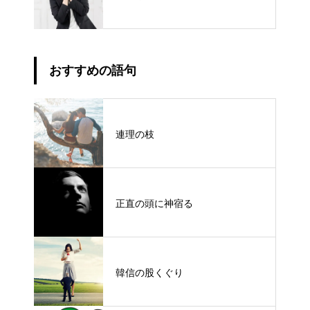
おすすめの語句
連理の枝
正直の頭に神宿る
韓信の股くぐり