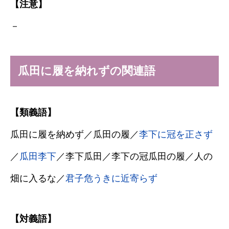
【注意】
－
瓜田に履を納れずの関連語
【類義語】
瓜田に履を納めず／瓜田の履／
李下に冠を正さず
／
瓜田李下
／李下瓜田／李下の冠瓜田の履／人の
畑に入るな／
君子危うきに近寄らず
【対義語】