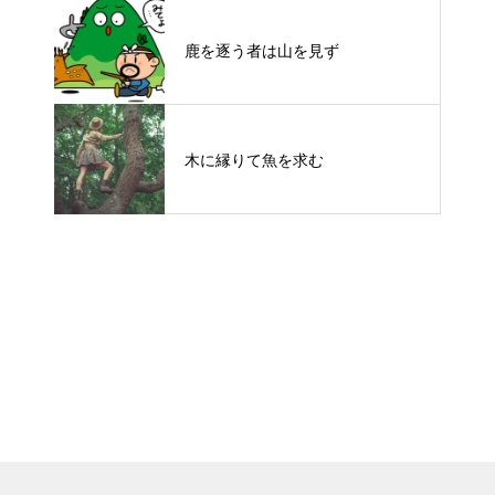
鹿を逐う者は山を見ず
木に縁りて魚を求む