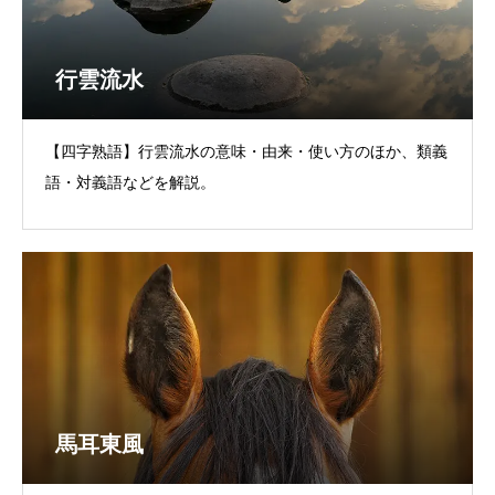
行雲流水
【四字熟語】行雲流水の意味・由来・使い方のほか、類義
語・対義語などを解説。
馬耳東風