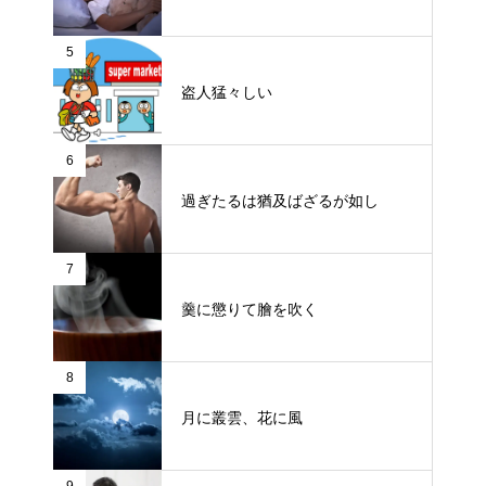
5
盗人猛々しい
6
過ぎたるは猶及ばざるが如し
7
羹に懲りて膾を吹く
8
月に叢雲、花に風