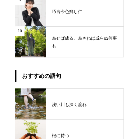
9
巧言令色鮮し仁
10
為せば成る、為さねば成らぬ何事
も
おすすめの語句
浅い川も深く渡れ
根に持つ