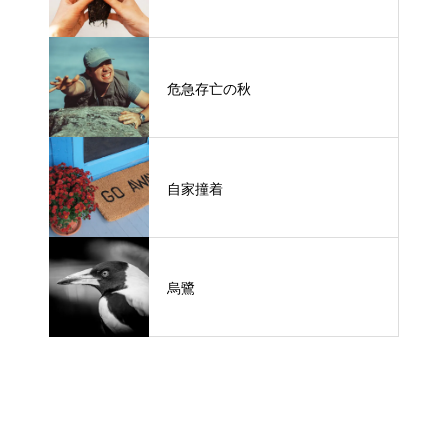
危急存亡の秋
自家撞着
烏鷺