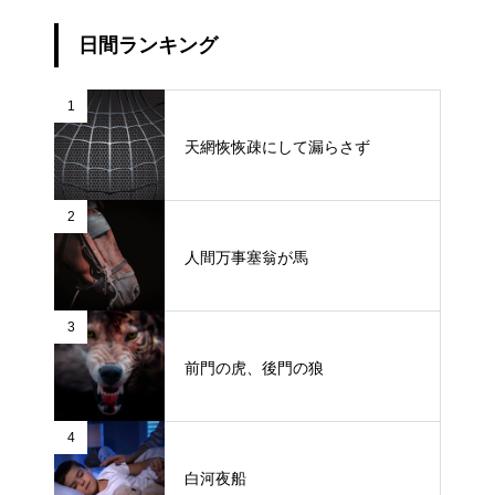
日間ランキング
1
天網恢恢疎にして漏らさず
2
人間万事塞翁が馬
3
前門の虎、後門の狼
4
白河夜船