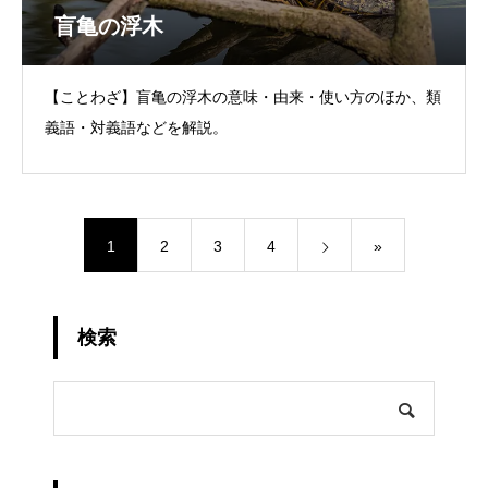
盲亀の浮木
【ことわざ】盲亀の浮木の意味・由来・使い方のほか、類
義語・対義語などを解説。
1
2
3
4
»
検索