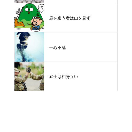
鹿を逐う者は山を見ず
一心不乱
武士は相身互い