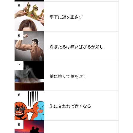
5
李下に冠を正さず
6
過ぎたるは猶及ばざるが如し
7
羹に懲りて膾を吹く
8
朱に交われば赤くなる
9