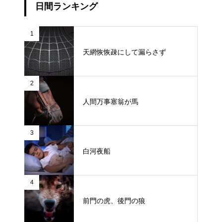
日間ランキング
1
天網恢恢疎にして漏らさず
2
人間万事塞翁が馬
3
白河夜船
4
前門の虎、後門の狼