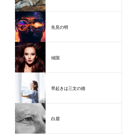
先見の明
傾国
早起きは三文の徳
白眉