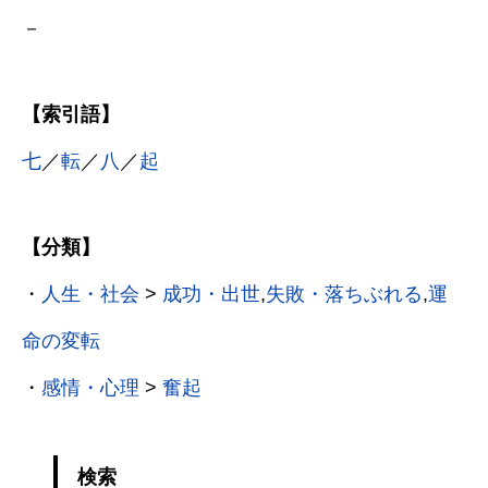
－
【索引語】
七
／
転
／
八
／
起
【分類】
・
人生・社会
>
成功・出世
,
失敗・落ちぶれる
,
運
命の変転
・
感情・心理
>
奮起
検索