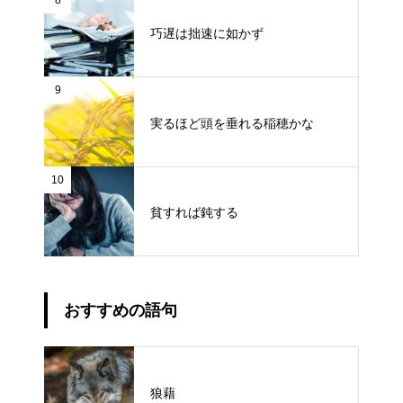
8
巧遅は拙速に如かず
9
実るほど頭を垂れる稲穂かな
10
貧すれば鈍する
おすすめの語句
狼藉