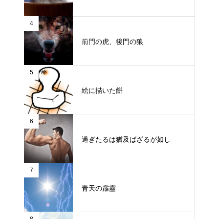
4
前門の虎、後門の狼
5
絵に描いた餅
6
過ぎたるは猶及ばざるが如し
7
青天の霹靂