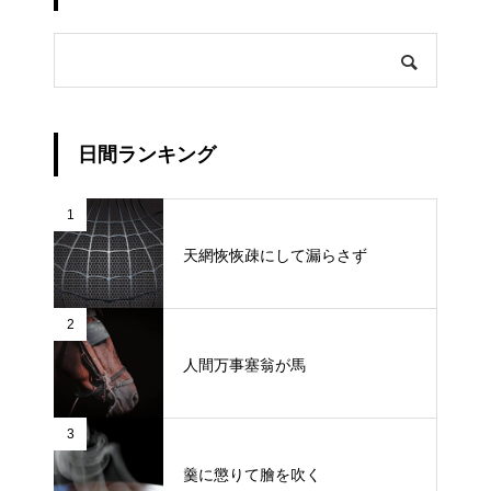
日間ランキング
1
天網恢恢疎にして漏らさず
2
人間万事塞翁が馬
3
羹に懲りて膾を吹く