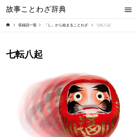
故事ことわざ辞典
収録語一覧
「し」から始まることわざ
七転八起
七転八起