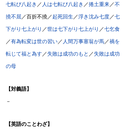
七転び八起き
／
人は七転び八起き
／
捲土重来
／
不
撓不屈
／百折不撓／
起死回生
／
浮き沈み七度
／
七
下がり七上がり
／
世は七下がり七上がり
／
七乞食
／
有為転変は世の習い
／
人間万事塞翁が馬
／
禍を
転じて福と為す
／
失敗は成功のもと
／
失敗は成功
の母
【対義語】
－
【英語のことわざ】