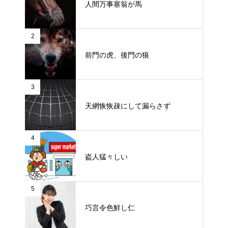
人間万事塞翁が馬
2
前門の虎、後門の狼
3
天網恢恢疎にして漏らさず
4
盗人猛々しい
5
巧言令色鮮し仁