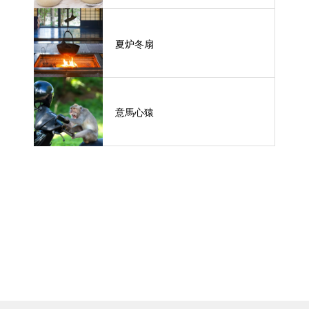
夏炉冬扇
意馬心猿