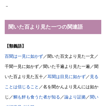
－
聞いた百より見た一つの関連語
【類義語】
百聞は一見に如かず
／聞いた百文より見た一文／
千聞一見に如かず／聞いた千遍より見た一遍／聞
いた百より見た五十／
耳聞は目見に如かず
／
見る
ことは信じること
／名を聞かんより見んには如か
じ／
鯛も鮃も食うた者が知る
／
論より証拠
／
聞い