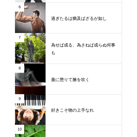
6
過ぎたるは猶及ばざるが如し
7
為せば成る、為さねば成らぬ何事
も
8
羹に懲りて膾を吹く
9
好きこそ物の上手なれ
10