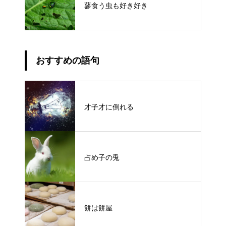
蓼食う虫も好き好き
おすすめの語句
才子才に倒れる
占め子の兎
餅は餅屋