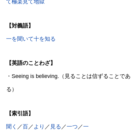
て極楽見て地獄
【対義語】
一を聞いて十を知る
【英語のことわざ】
・Seeing is believing.（見ることは信ずることであ
る）
【索引語】
聞く
／
百
／
より
／
見る
／
一つ
／
一