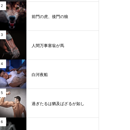
2
前門の虎、後門の狼
3
人間万事塞翁が馬
4
白河夜船
5
過ぎたるは猶及ばざるが如し
6