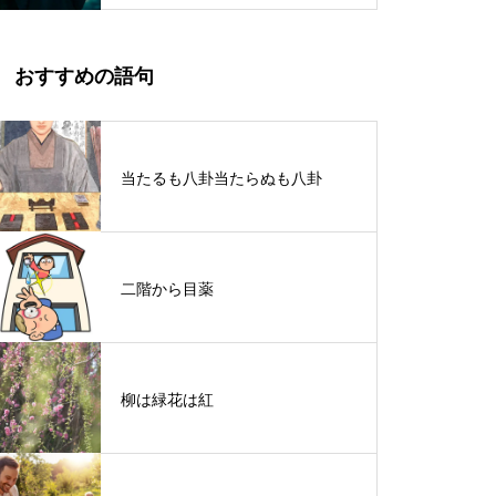
おすすめの語句
当たるも八卦当たらぬも八卦
二階から目薬
柳は緑花は紅