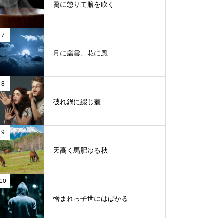
羹に懲りて膾を吹く
7
月に叢雲、花に風
8
破れ鍋に綴じ蓋
9
天高く馬肥ゆる秋
10
憎まれっ子世にはばかる