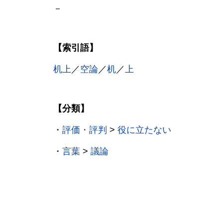
－
【索引語】
机上
／
空論
／
机
／
上
【分類】
・
評価・評判
>
役に立たない
・
言葉
>
議論