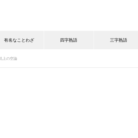
有名なことわざ
四字熟語
三字熟語
机上の空論