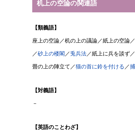
机上の空論の関連語
【類義語】
座上の空論／机の上の議論／紙上の空論
／
砂上の楼閣
／
兎兵法
／紙上に兵を談ず
畳の上の陣立て／
猫の首に鈴を付ける
／
【対義語】
－
【英語のことわざ】