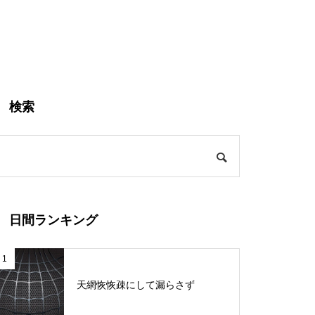
検索
日間ランキング
1
天網恢恢疎にして漏らさず