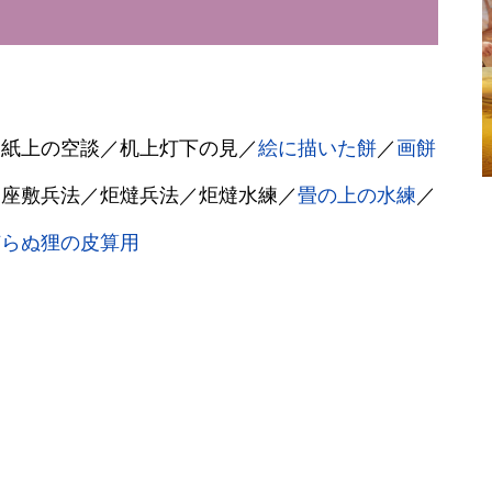
／紙上の空談／机上灯下の見／
絵に描いた餅
／
画餅
／座敷兵法／炬燵兵法／炬燵水練／
畳の上の水練
／
捕らぬ狸の皮算用