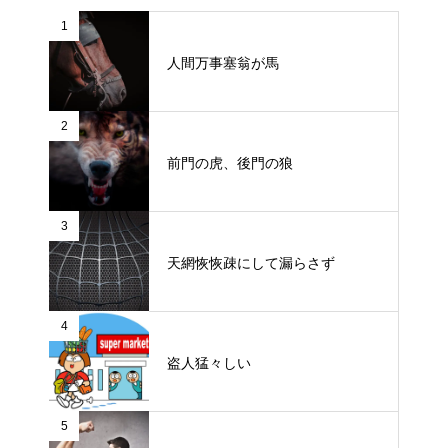
1
人間万事塞翁が馬
2
前門の虎、後門の狼
3
天網恢恢疎にして漏らさず
4
盗人猛々しい
5