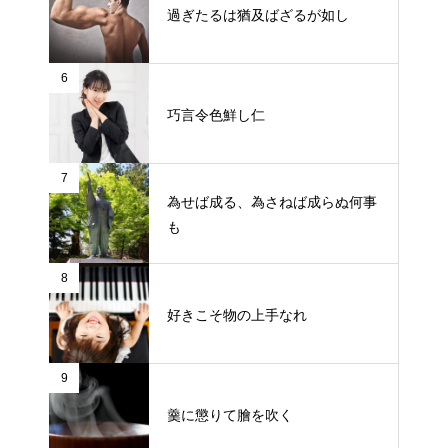
過ぎたるは猶及ばざるが如し
6
巧言令色鮮し仁
7
為せば成る、為さねば成らぬ何事
も
8
好きこそ物の上手なれ
9
羹に懲りて膾を吹く