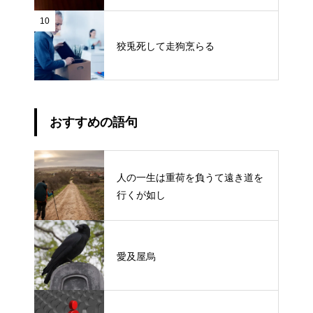
10
狡兎死して走狗烹らる
おすすめの語句
人の一生は重荷を負うて遠き道を
行くが如し
愛及屋烏