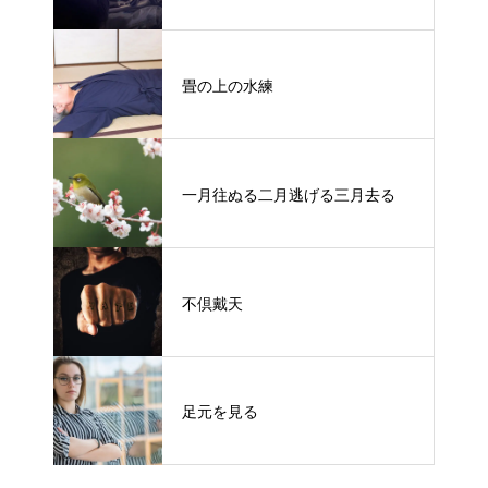
畳の上の水練
一月往ぬる二月逃げる三月去る
不倶戴天
足元を見る