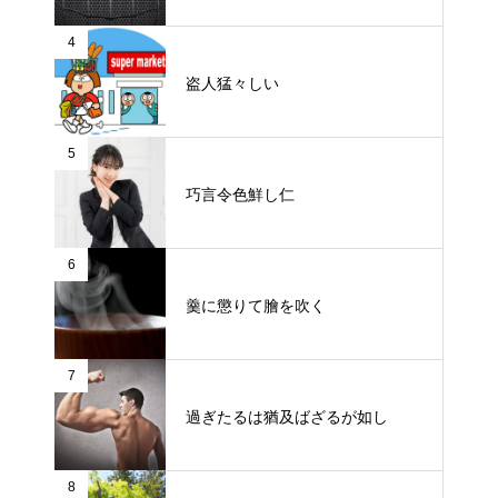
4
盗人猛々しい
5
巧言令色鮮し仁
6
羹に懲りて膾を吹く
7
過ぎたるは猶及ばざるが如し
8