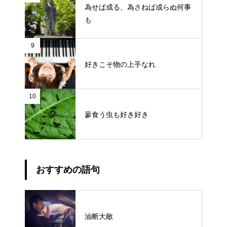
為せば成る、為さねば成らぬ何事
も
9
好きこそ物の上手なれ
10
蓼食う虫も好き好き
おすすめの語句
油断大敵