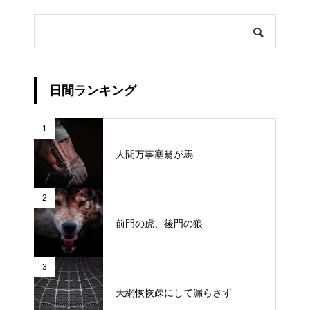
日間ランキング
1
人間万事塞翁が馬
2
前門の虎、後門の狼
3
天網恢恢疎にして漏らさず