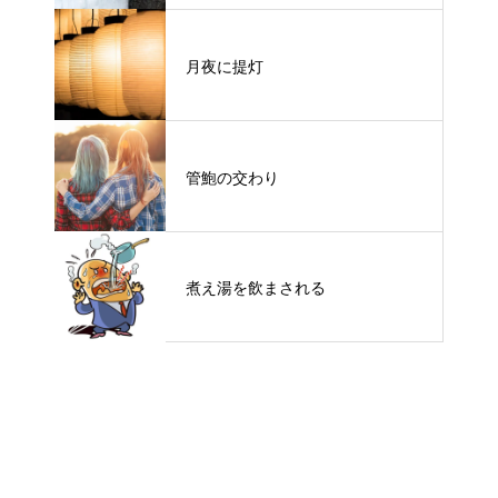
月夜に提灯
管鮑の交わり
煮え湯を飲まされる