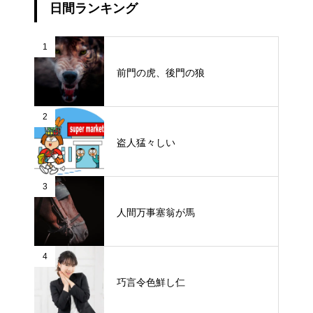
日間ランキング
1
前門の虎、後門の狼
2
盗人猛々しい
3
人間万事塞翁が馬
4
巧言令色鮮し仁