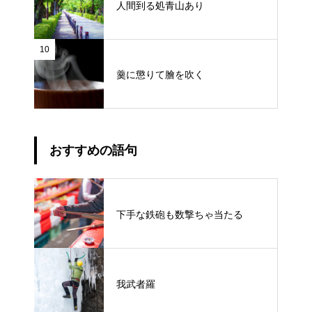
人間到る処青山あり
10
羹に懲りて膾を吹く
おすすめの語句
下手な鉄砲も数撃ちゃ当たる
我武者羅