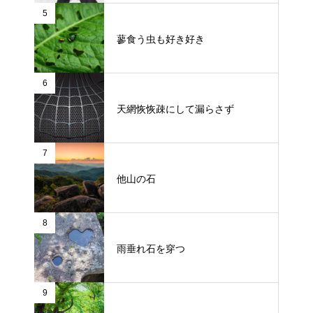
5
蓼食う虫も好き好き
6
天網恢恢疎にして漏らさず
7
他山の石
8
雨垂れ石を穿つ
9