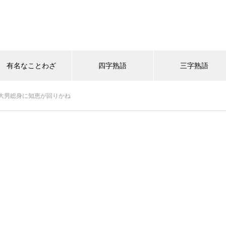
有名なことわざ
四字熟語
三字熟語
大男総身に知恵が回りかね