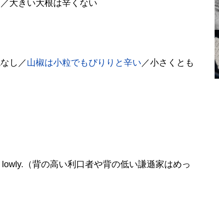
し／大きい大根は辛くない
鈍なし／
山椒は小粒でもぴりりと辛い
／小さくとも
a low man lowly.（背の高い利口者や背の低い謙遜家はめっ