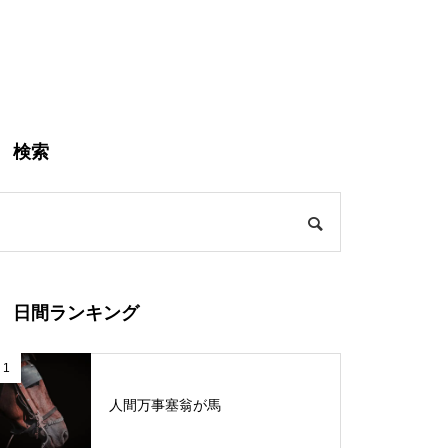
検索
日間ランキング
1
人間万事塞翁が馬