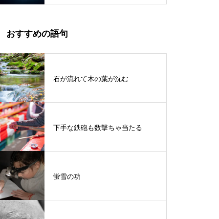
おすすめの語句
石が流れて木の葉が沈む
下手な鉄砲も数撃ちゃ当たる
蛍雪の功