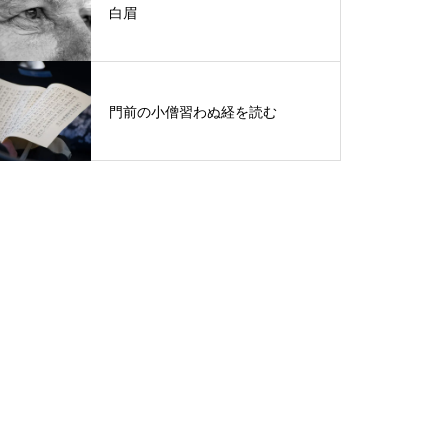
白眉
門前の小僧習わぬ経を読む