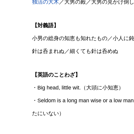
独活の大木
／大男の殿／大男の見かけ倒
【対義語】
小男の総身の知恵も知れたもの／小人に
針は呑まれぬ／細くても針は呑めぬ
【英語のことわざ】
・Big head, little wit.（大頭に小知恵）
・Seldom is a long man wise or 
たにいない）