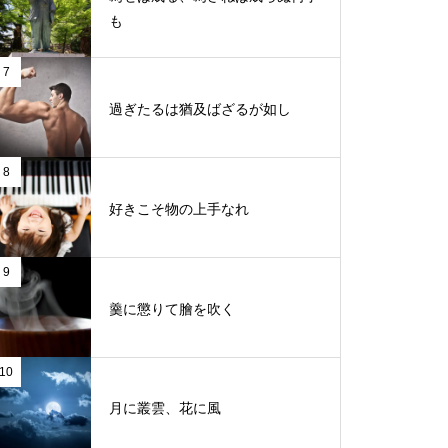
も
7
過ぎたるは猶及ばざるが如し
8
好きこそ物の上手なれ
9
羹に懲りて膾を吹く
10
月に叢雲、花に風