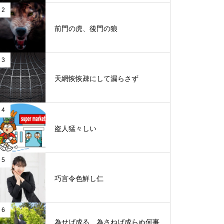
2
前門の虎、後門の狼
3
天網恢恢疎にして漏らさず
4
盗人猛々しい
5
巧言令色鮮し仁
6
為せば成る、為さねば成らぬ何事