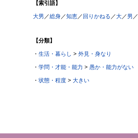
【索引語】
大男
／
総身
／
知恵
／
回りかねる
／
大
／
男
【分類】
・
生活・暮らし
>
外見・身なり
・
学問・才能・能力
>
愚か・能力がない
・
状態・程度
>
大きい