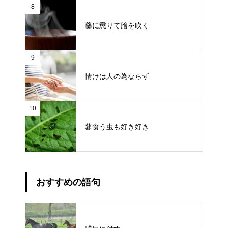
8
羹に懲りて膾を吹く
9
情けは人の為ならず
10
蓼食う虫も好き好き
おすすめの語句