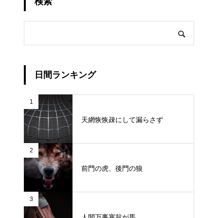
検索
日間ランキング
1
天網恢恢疎にして漏らさず
2
前門の虎、後門の狼
3
人間万事塞翁が馬