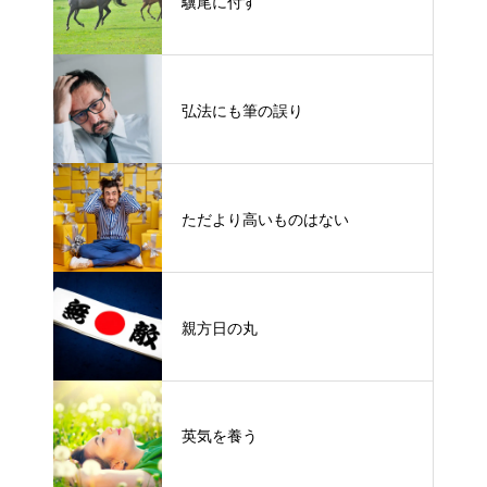
驥尾に付す
弘法にも筆の誤り
ただより高いものはない
親方日の丸
英気を養う