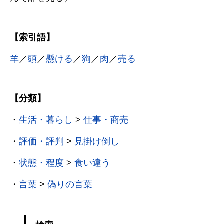
【索引語】
羊
／
頭
／
懸ける
／
狗
／
肉
／
売る
【分類】
・
生活・暮らし
>
仕事・商売
・
評価・評判
>
見掛け倒し
・
状態・程度
>
食い違う
・
言葉
>
偽りの言葉