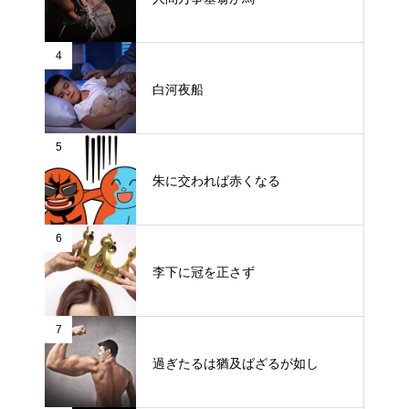
4
白河夜船
5
朱に交われば赤くなる
6
李下に冠を正さず
7
過ぎたるは猶及ばざるが如し