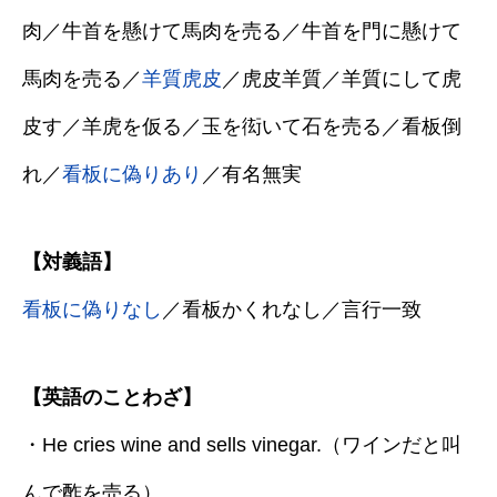
肉／牛首を懸けて馬肉を売る／牛首を門に懸けて
馬肉を売る／
羊質虎皮
／虎皮羊質／羊質にして虎
皮す／羊虎を仮る／玉を衒いて石を売る／看板倒
れ／
看板に偽りあり
／有名無実
【対義語】
看板に偽りなし
／看板かくれなし／言行一致
【英語のことわざ】
・He cries wine and sells vinegar.（ワインだと叫
んで酢を売る）