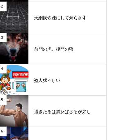
2
天網恢恢疎にして漏らさず
3
前門の虎、後門の狼
4
盗人猛々しい
5
過ぎたるは猶及ばざるが如し
6