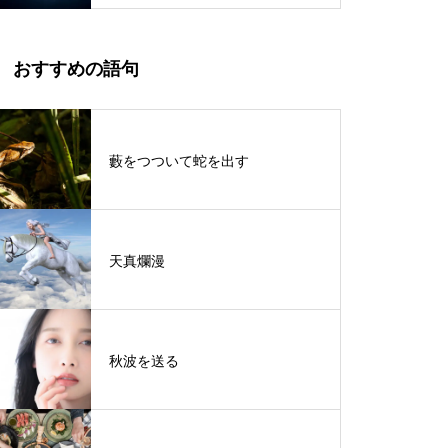
おすすめの語句
藪をつついて蛇を出す
天真爛漫
秋波を送る