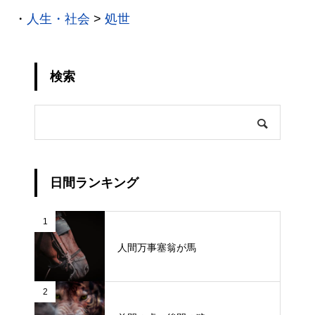
・
人生・社会
>
処世
検索
日間ランキング
1
人間万事塞翁が馬
2