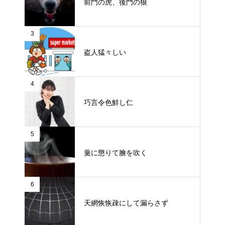
前門の虎、後門の狼
3
盗人猛々しい
4
巧言令色鮮し仁
5
羹に懲りて膾を吹く
6
天網恢恢疎にして漏らさず