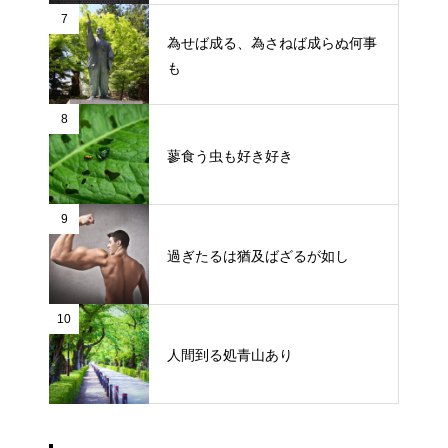
7
為せば成る、為さねば成らぬ何事
も
8
蓼食う虫も好き好き
9
過ぎたるは猶及ばざるが如し
10
人間到る処青山あり