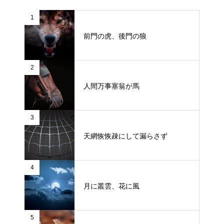
1
前門の虎、後門の狼
2
人間万事塞翁が馬
3
天網恢恢疎にして漏らさず
4
月に叢雲、花に風
5