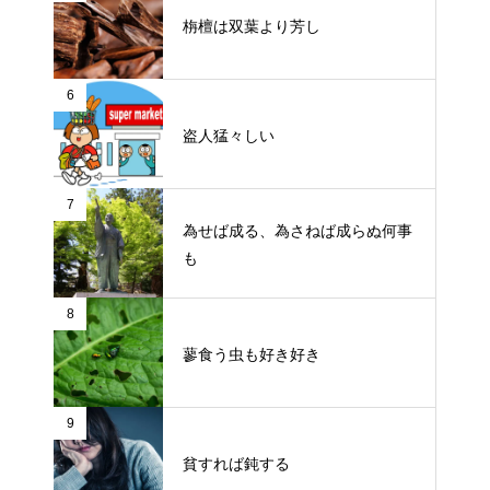
栴檀は双葉より芳し
6
盗人猛々しい
7
為せば成る、為さねば成らぬ何事
も
8
蓼食う虫も好き好き
9
貧すれば鈍する