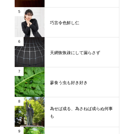
5
巧言令色鮮し仁
6
天網恢恢疎にして漏らさず
7
蓼食う虫も好き好き
8
為せば成る、為さねば成らぬ何事
も
9