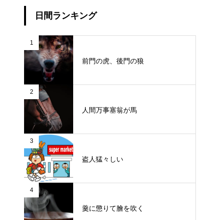
日間ランキング
1
前門の虎、後門の狼
2
人間万事塞翁が馬
3
盗人猛々しい
4
羹に懲りて膾を吹く