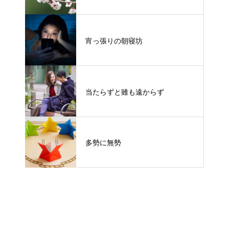
宵っ張りの朝寝坊
当たらずと雖も遠からず
多勢に無勢