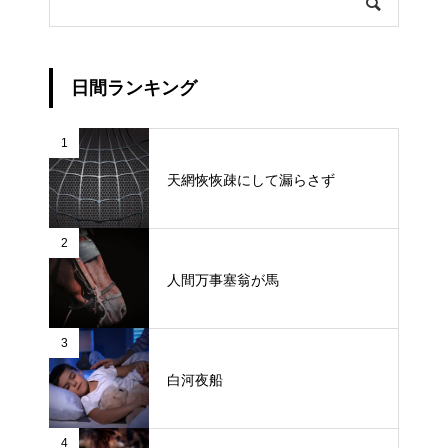
日間ランキング
1
天網恢恢疎にして漏らさず
2
人間万事塞翁が馬
3
白河夜船
4