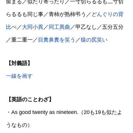
留まる／似たり寄ったり／一寸切らるるも二寸切
らるるも同じ事／青柿が熟柿弔う／
どんぐりの背
比べ
／
大同小異
／
同工異曲
／甲乙なし／五分五分
／重二重一／
目糞鼻糞を笑う
／
猿の尻笑い
【対義語】
一線を画す
【英語のことわざ】
・As good twenty as nineteen.（20も19も似たよ
うなもの）