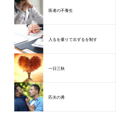
医者の不養生
入るを量りて出ずるを制す
一日三秋
匹夫の勇