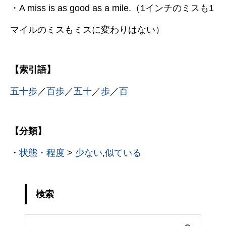
・A miss is as good as a mile.（1インチのミスも1
マイルのミスもミスに変わりはない）
【索引語】
五十歩
／
百歩
／
五十
／
歩
／
百
【分類】
・
状態・程度
>
少ない
,
似ている
検索