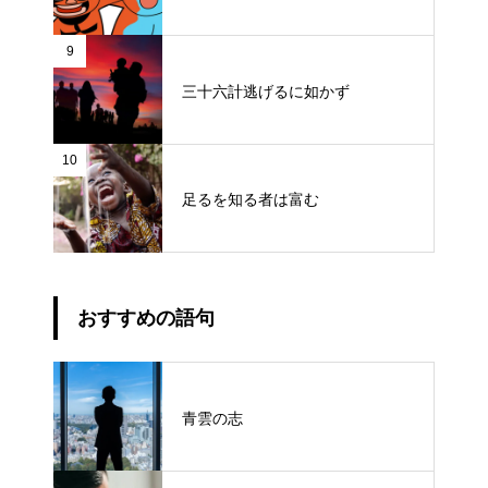
9
三十六計逃げるに如かず
10
足るを知る者は富む
おすすめの語句
青雲の志