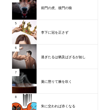
前門の虎、後門の狼
5
李下に冠を正さず
6
過ぎたるは猶及ばざるが如し
7
羹に懲りて膾を吹く
8
朱に交われば赤くなる