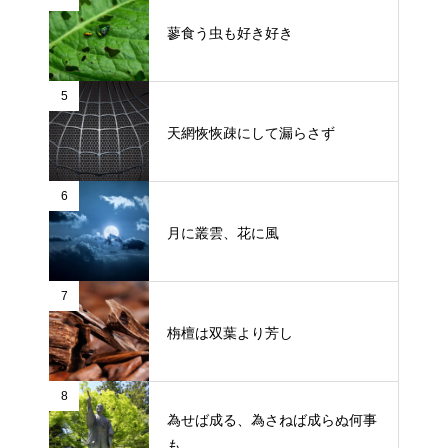
蓼食う虫も好き好き
5
天網恢恢疎にして漏らさず
6
月に叢雲、花に風
7
栴檀は双葉より芳し
8
為せば成る、為さねば成らぬ何事
も