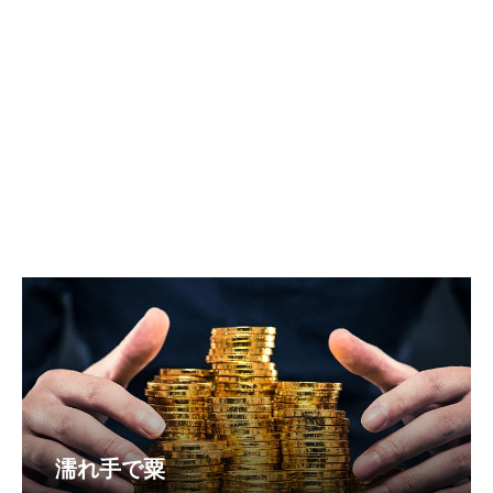
濡れ手で粟