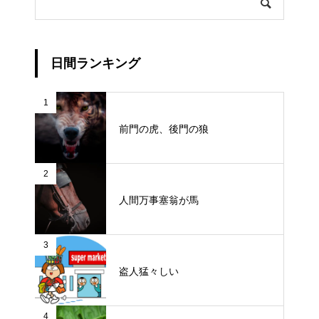
日間ランキング
1
前門の虎、後門の狼
2
人間万事塞翁が馬
3
盗人猛々しい
4