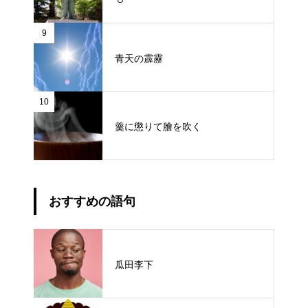
9
青天の霹靂
10
羹に懲りて膾を吹く
おすすめの語句
瓜田李下