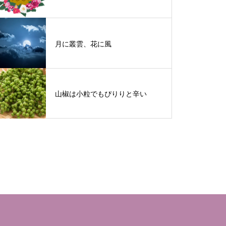
月に叢雲、花に風
山椒は小粒でもぴりりと辛い