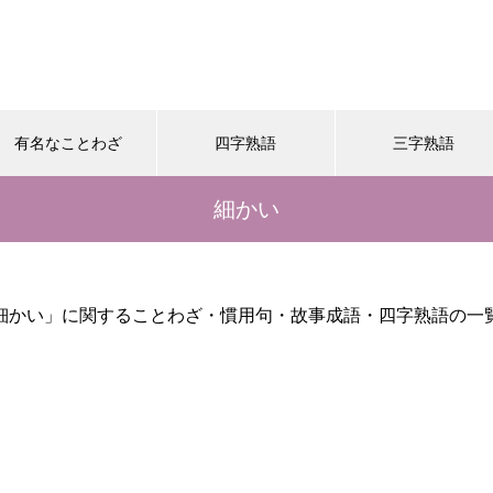
有名なことわざ
四字熟語
三字熟語
細かい
細かい」に関することわざ・慣用句・故事成語・四字熟語の一