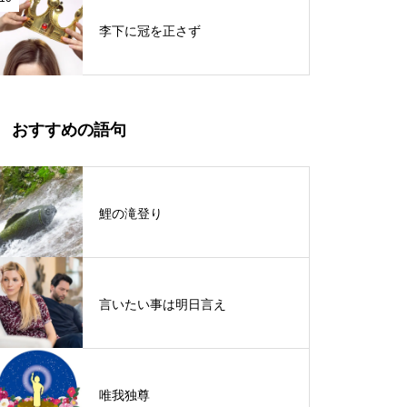
李下に冠を正さず
おすすめの語句
鯉の滝登り
言いたい事は明日言え
唯我独尊