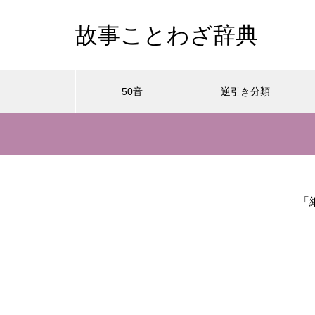
故事ことわざ辞典
50音
逆引き分類
「