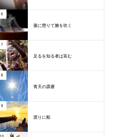
6
羹に懲りて膾を吹く
7
足るを知る者は富む
8
青天の霹靂
9
渡りに船
10