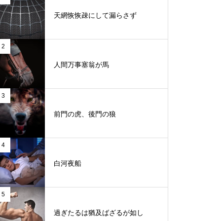
天網恢恢疎にして漏らさず
2
人間万事塞翁が馬
3
前門の虎、後門の狼
4
白河夜船
5
過ぎたるは猶及ばざるが如し