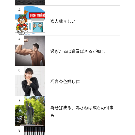
4
盗人猛々しい
5
過ぎたるは猶及ばざるが如し
6
巧言令色鮮し仁
7
為せば成る、為さねば成らぬ何事
も
8