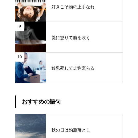
好きこそ物の上手なれ
9
羹に懲りて膾を吹く
10
狡兎死して走狗烹らる
おすすめの語句
秋の日は釣瓶落とし