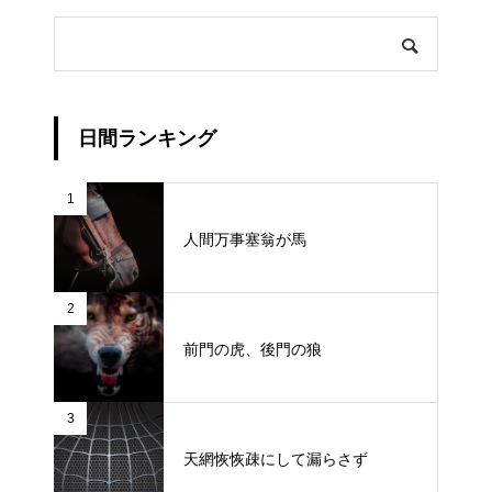
日間ランキング
1
人間万事塞翁が馬
2
前門の虎、後門の狼
3
天網恢恢疎にして漏らさず