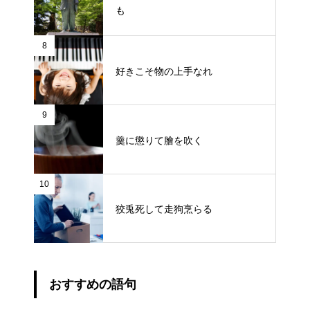
も
8
好きこそ物の上手なれ
9
羹に懲りて膾を吹く
10
狡兎死して走狗烹らる
おすすめの語句