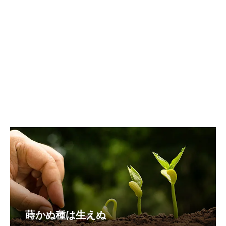
蒔かぬ種は生えぬ