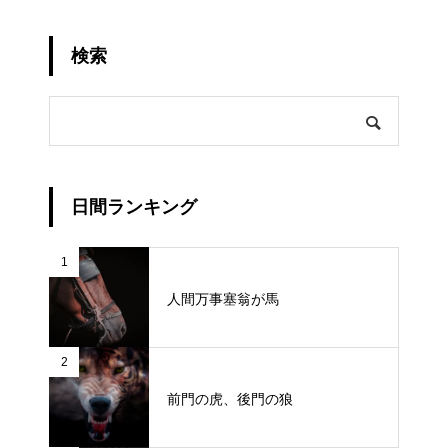
検索
日間ランキング
1
人間万事塞翁が馬
2
前門の虎、後門の狼