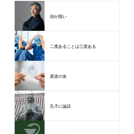
頭が固い
二度あることは三度ある
莫逆の友
孔子に論語