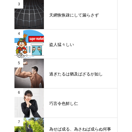
3
天網恢恢疎にして漏らさず
4
盗人猛々しい
5
過ぎたるは猶及ばざるが如し
6
巧言令色鮮し仁
7
為せば成る、為さねば成らぬ何事