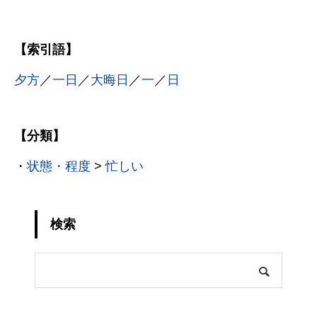
【索引語】
夕方
／
一日
／
大晦日
／
一
／
日
【分類】
・
状態・程度
>
忙しい
検索