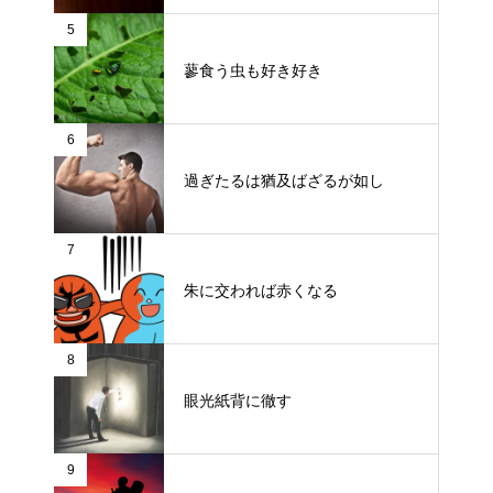
5
蓼食う虫も好き好き
6
過ぎたるは猶及ばざるが如し
7
朱に交われば赤くなる
8
眼光紙背に徹す
9