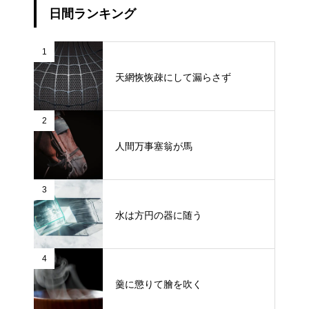
日間ランキング
1
天網恢恢疎にして漏らさず
2
人間万事塞翁が馬
3
水は方円の器に随う
4
羹に懲りて膾を吹く