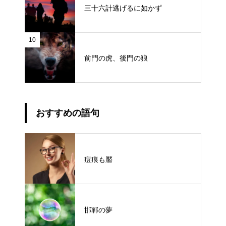
三十六計逃げるに如かず
10
前門の虎、後門の狼
おすすめの語句
痘痕も靨
邯鄲の夢