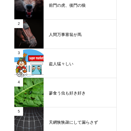
前門の虎、後門の狼
2
人間万事塞翁が馬
3
盗人猛々しい
4
蓼食う虫も好き好き
5
天網恢恢疎にして漏らさず