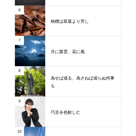
6
栴檀は双葉より芳し
7
月に叢雲、花に風
8
為せば成る、為さねば成らぬ何事
も
9
巧言令色鮮し仁
10