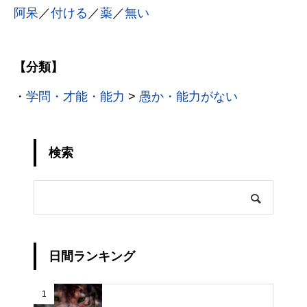
阿呆
／
付ける
／
薬
／
無い
【分類】
・
学問・才能・能力
>
愚か・能力がない
検索
日間ランキング
1