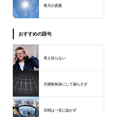
青天の霹靂
おすすめの語句
煮え切らない
天網恢恢疎にして漏らさず
百聞は一見に如かず