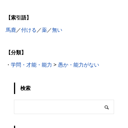
【索引語】
馬鹿
／
付ける
／
薬
／
無い
【分類】
・
学問・才能・能力
>
愚か・能力がない
検索