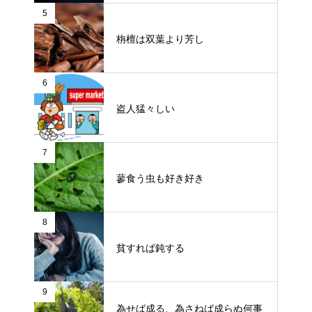
5
栴檀は双葉より芳し
6
盗人猛々しい
7
蓼食う虫も好き好き
8
貧すれば鈍する
9
為せば成る、為さねば成らぬ何事