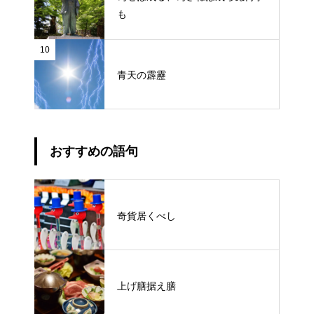
も
10
青天の霹靂
おすすめの語句
奇貨居くべし
上げ膳据え膳