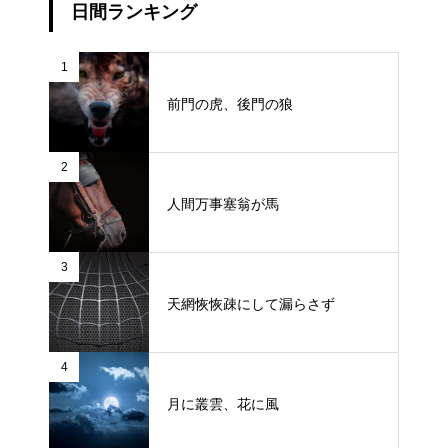
日間ランキング
1
前門の虎、後門の狼
2
人間万事塞翁が馬
3
天網恢恢疎にして漏らさず
4
月に叢雲、花に風