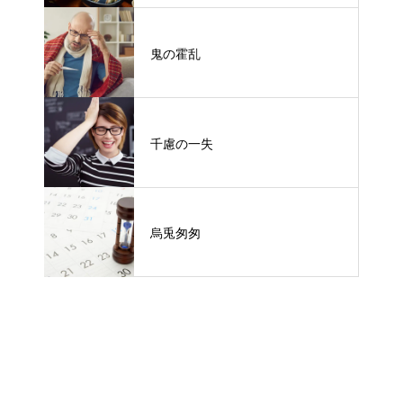
鬼の霍乱
千慮の一失
烏兎匆匆