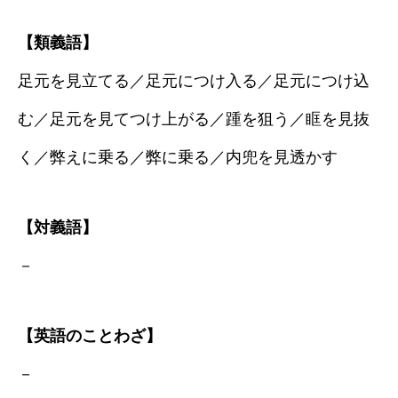
【類義語】
足元を見立てる／足元につけ入る／足元につけ込
む／足元を見てつけ上がる／踵を狙う／眶を見抜
く／弊えに乗る／弊に乗る／内兜を見透かす
【対義語】
－
【英語のことわざ】
－