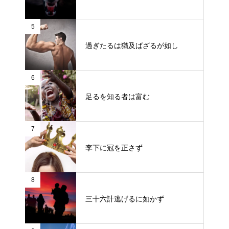
5
過ぎたるは猶及ばざるが如し
6
足るを知る者は富む
7
李下に冠を正さず
8
三十六計逃げるに如かず