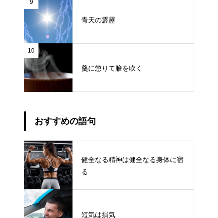
9
青天の霹靂
10
羹に懲りて膾を吹く
おすすめの語句
健全なる精神は健全なる身体に宿
る
短気は損気