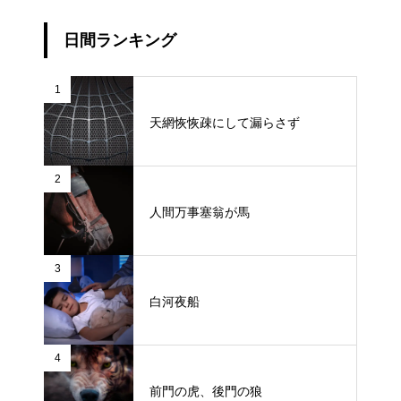
日間ランキング
1
天網恢恢疎にして漏らさず
2
人間万事塞翁が馬
3
白河夜船
4
前門の虎、後門の狼