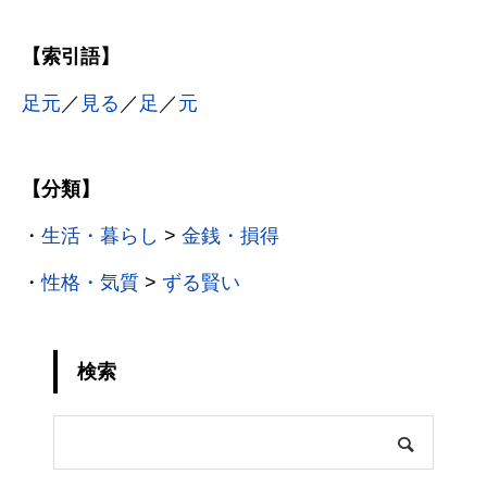
【索引語】
足元
／
見る
／
足
／
元
【分類】
・
生活・暮らし
>
金銭・損得
・
性格・気質
>
ずる賢い
検索