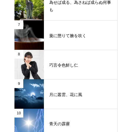
為せば成る、為さねば成らぬ何事
も
7
羹に懲りて膾を吹く
8
巧言令色鮮し仁
9
月に叢雲、花に風
10
青天の霹靂