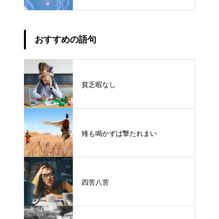
おすすめの語句
貧乏暇なし
雉も鳴かずば撃たれまい
四苦八苦