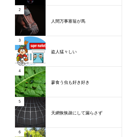
2
人間万事塞翁が馬
3
盗人猛々しい
4
蓼食う虫も好き好き
5
天網恢恢疎にして漏らさず
6