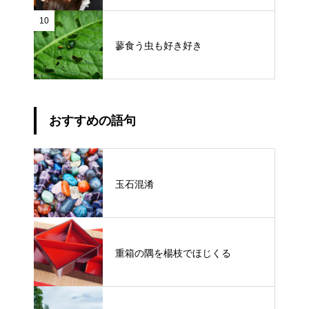
10
蓼食う虫も好き好き
おすすめの語句
玉石混淆
重箱の隅を楊枝でほじくる