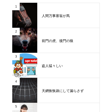
1
人間万事塞翁が馬
2
前門の虎、後門の狼
3
盗人猛々しい
4
天網恢恢疎にして漏らさず
5