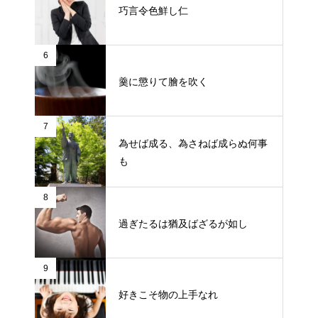
巧言令色鮮し仁
6
羹に懲りて膾を吹く
7
為せば成る、為さねば成らぬ何事
も
8
過ぎたるは猶及ばざるが如し
9
好きこそ物の上手なれ