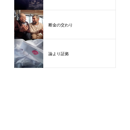
断金の交わり
論より証拠