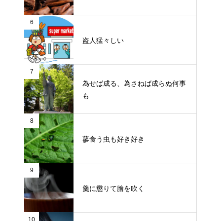
6
盗人猛々しい
7
為せば成る、為さねば成らぬ何事
も
8
蓼食う虫も好き好き
9
羹に懲りて膾を吹く
10