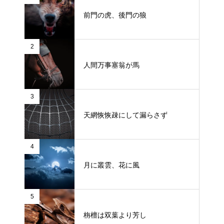
前門の虎、後門の狼
2
人間万事塞翁が馬
3
天網恢恢疎にして漏らさず
4
月に叢雲、花に風
5
栴檀は双葉より芳し