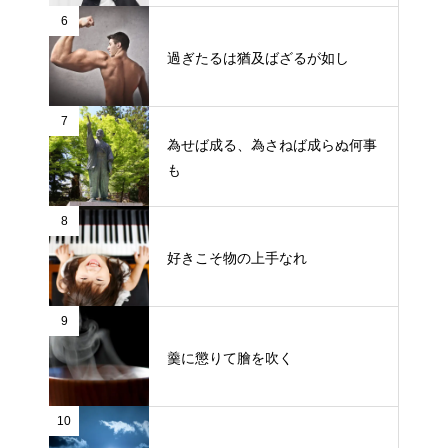
6
過ぎたるは猶及ばざるが如し
7
為せば成る、為さねば成らぬ何事
も
8
好きこそ物の上手なれ
9
羹に懲りて膾を吹く
10