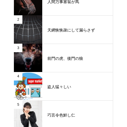
人間万事塞翁が馬
2
天網恢恢疎にして漏らさず
3
前門の虎、後門の狼
4
盗人猛々しい
5
巧言令色鮮し仁