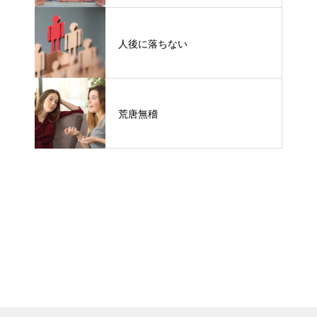
人後に落ちない
荒唐無稽