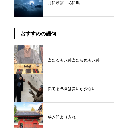
月に叢雲、花に風
おすすめの語句
当たるも八卦当たらぬも八卦
慌てる乞食は貰いが少ない
狭き門より入れ