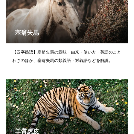
塞翁失馬
【四字熟語】塞翁失馬の意味・由来・使い方・英語のこと
わざのほか、塞翁失馬の類義語・対義語などを解説。
羊質虎皮