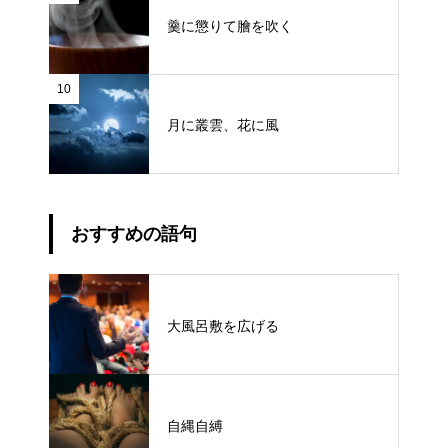
羹に懲りて膾を吹く
10
月に叢雲、花に風
おすすめの語句
大風呂敷を広げる
自縄自縛