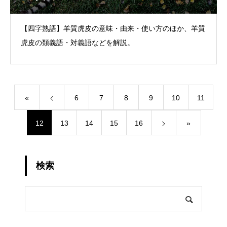
【四字熟語】羊質虎皮の意味・由来・使い方のほか、羊質
虎皮の類義語・対義語などを解説。
«
6
7
8
9
10
11
12
13
14
15
16
»
検索