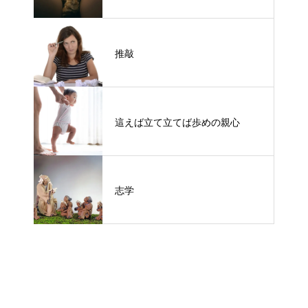
推敲
這えば立て立てば歩めの親心
志学