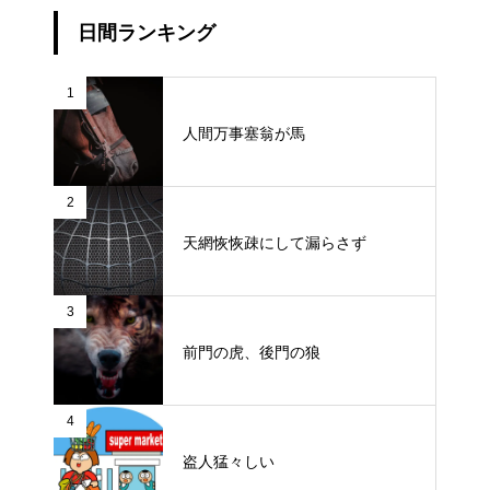
日間ランキング
1
人間万事塞翁が馬
2
天網恢恢疎にして漏らさず
3
前門の虎、後門の狼
4
盗人猛々しい