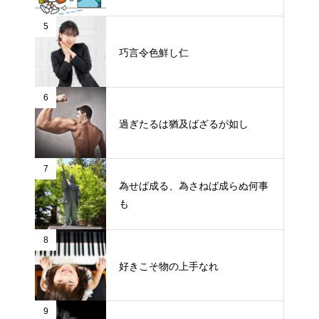
5
巧言令色鮮し仁
6
過ぎたるは猶及ばざるが如し
7
為せば成る、為さねば成らぬ何事
も
8
好きこそ物の上手なれ
9