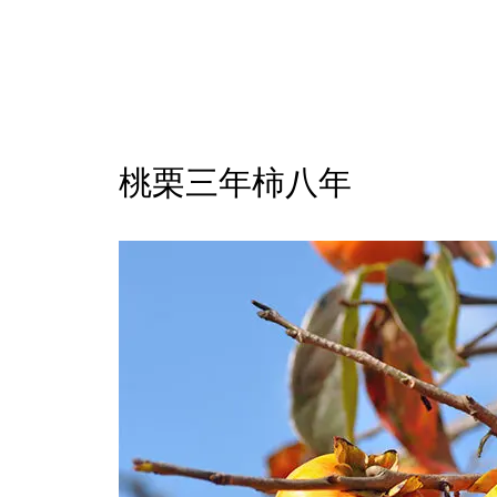
桃栗三年柿八年