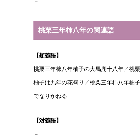
－
桃栗三年柿八年の関連語
【類義語】
桃栗三年柿八年柚子の大馬鹿十八年／桃
柚子は九年の花盛り／桃栗三年柿八年柚
でなりかねる
【対義語】
－