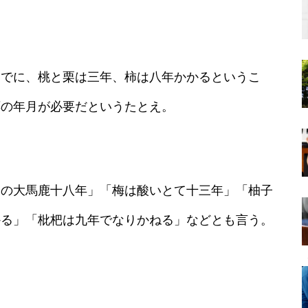
までに、桃と栗は三年、柿は八年かかるというこ
応の年月が必要だというたとえ。
子の大馬鹿十八年」「梅は酸いとて十三年」「柚子
かる」「枇杷は九年でなりかねる」などとも言う。