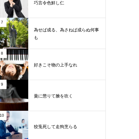
巧言令色鮮し仁
7
為せば成る、為さねば成らぬ何事
も
8
好きこそ物の上手なれ
9
羹に懲りて膾を吹く
10
狡兎死して走狗烹らる