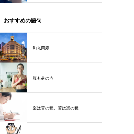
おすすめの語句
和光同塵
腹も身の内
楽は苦の種、苦は楽の種