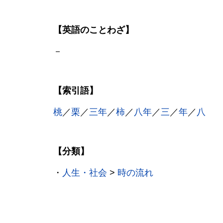
【英語のことわざ】
－
【索引語】
桃
／
栗
／
三年
／
柿
／
八年
／
三
／
年
／
八
【分類】
・
人生・社会
>
時の流れ