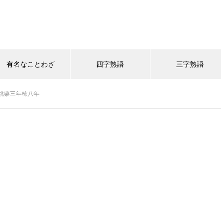
有名なことわざ
四字熟語
三字熟語
桃栗三年柿八年