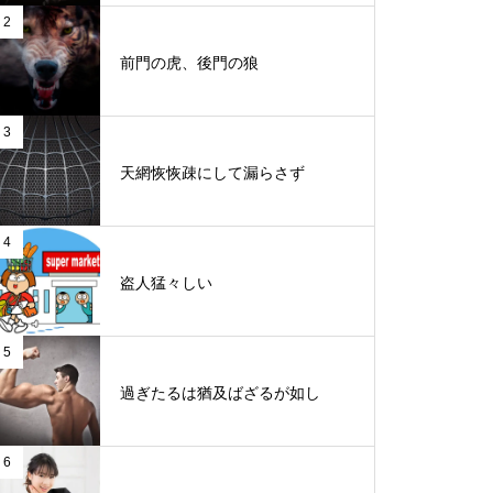
2
前門の虎、後門の狼
3
天網恢恢疎にして漏らさず
4
盗人猛々しい
5
過ぎたるは猶及ばざるが如し
6