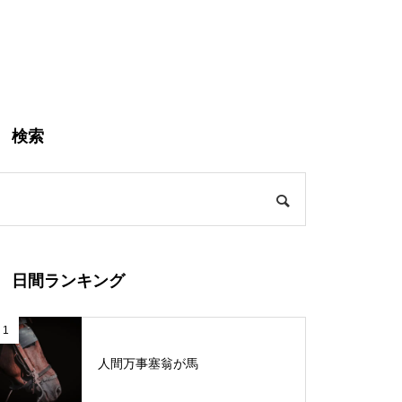
検索
日間ランキング
1
人間万事塞翁が馬