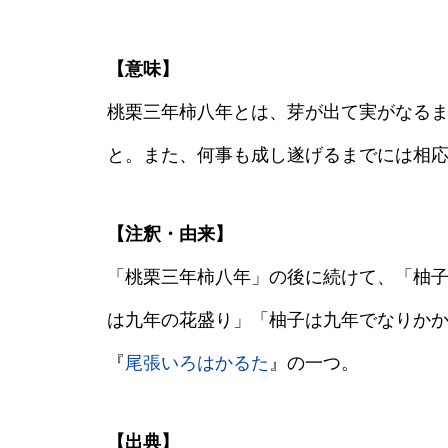
【意味】
桃栗三年柿八年とは、芽が出て実がなる
と。また、何事も成し遂げるまでには相
【注釈・由来】
「桃栗三年柿八年」の後に続けて、「柚
は九年の花盛り」「柚子は九年でなりか
『
尾張いろはかるた
』の一つ。
【出典】