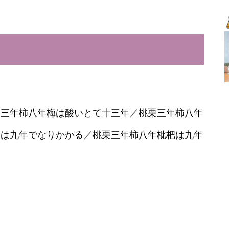
栗三年柿八年梅は酸いとて十三年／桃栗三年柿八年
子は九年でなりかかる／桃栗三年柿八年枇杷は九年