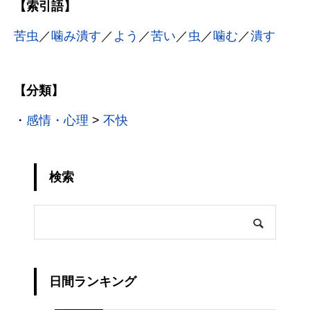
【索引語】
苦虫
／
噛み潰す
／
よう
／
苦い
／
虫
／
噛む
／
潰す
【分類】
・
感情・心理
>
不快
検索
日間ランキング