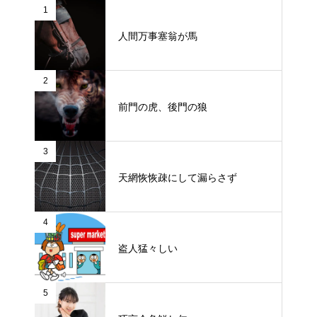
1
人間万事塞翁が馬
2
前門の虎、後門の狼
3
天網恢恢疎にして漏らさず
4
盗人猛々しい
5