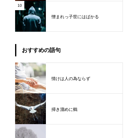
10
憎まれっ子世にはばかる
おすすめの語句
情けは人の為ならず
掃き溜めに鶴