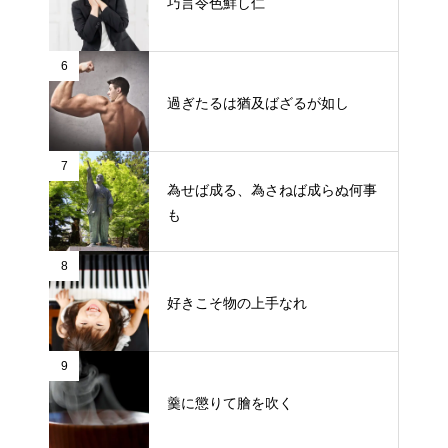
巧言令色鮮し仁
6
過ぎたるは猶及ばざるが如し
7
為せば成る、為さねば成らぬ何事
も
8
好きこそ物の上手なれ
9
羹に懲りて膾を吹く