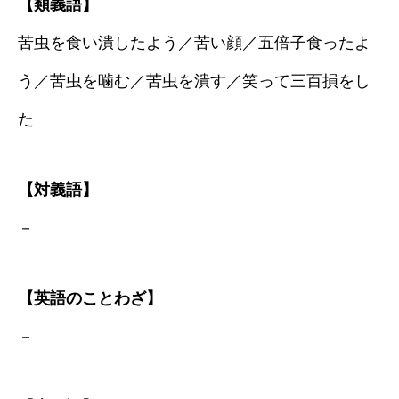
【類義語】
苦虫を食い潰したよう／苦い顔／五倍子食ったよ
う／苦虫を噛む／苦虫を潰す／笑って三百損をし
た
【対義語】
－
【英語のことわざ】
－