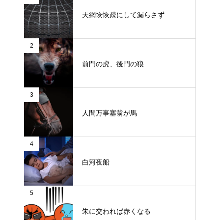
天網恢恢疎にして漏らさず
2
前門の虎、後門の狼
3
人間万事塞翁が馬
4
白河夜船
5
朱に交われば赤くなる