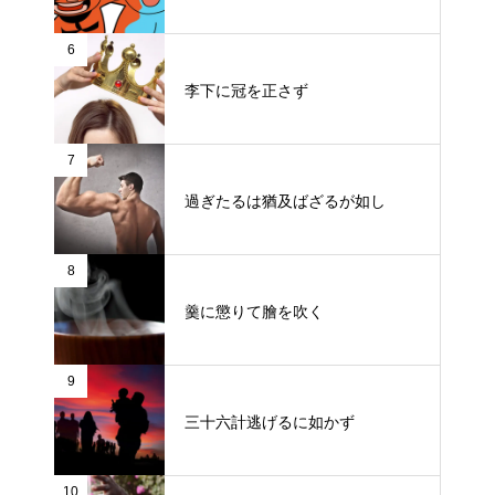
6
李下に冠を正さず
7
過ぎたるは猶及ばざるが如し
8
羹に懲りて膾を吹く
9
三十六計逃げるに如かず
10