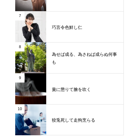
7
巧言令色鮮し仁
8
為せば成る、為さねば成らぬ何事
も
9
羹に懲りて膾を吹く
10
狡兎死して走狗烹らる