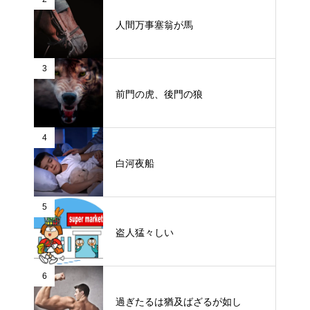
人間万事塞翁が馬
3
前門の虎、後門の狼
4
白河夜船
5
盗人猛々しい
6
過ぎたるは猶及ばざるが如し