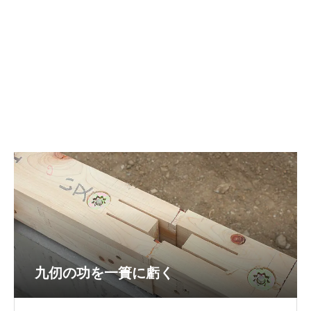
九仞の功を一簣に虧く