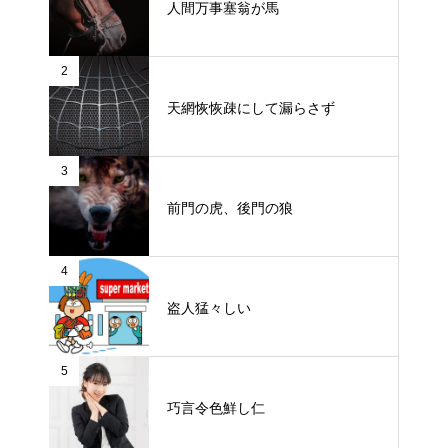
人間万事塞翁が馬
2
天網恢恢疎にして漏らさず
3
前門の虎、後門の狼
4
盗人猛々しい
5
巧言令色鮮し仁