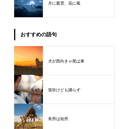
月に叢雲、花に風
おすすめの語句
犬が西向きゃ尾は東
笛吹けども踊らず
長所は短所