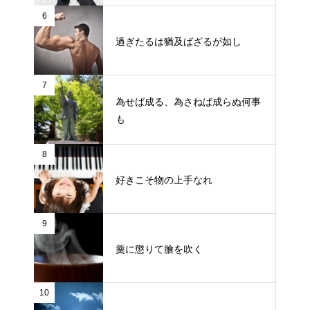
6
過ぎたるは猶及ばざるが如し
7
為せば成る、為さねば成らぬ何事
も
8
好きこそ物の上手なれ
9
羹に懲りて膾を吹く
10