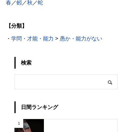
春
／
蚓
／
秋
／
蛇
【分類】
・
学問・才能・能力
>
愚か・能力がない
検索
日間ランキング
1