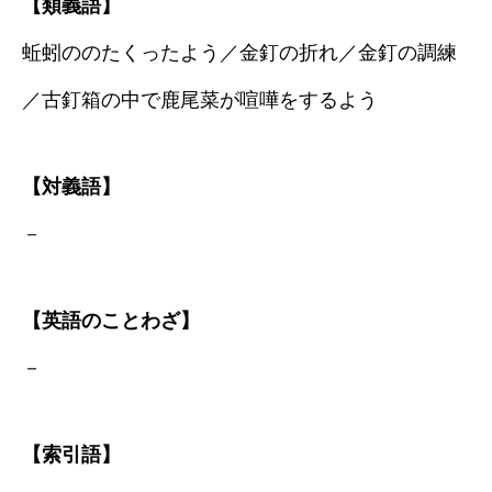
【類義語】
蚯蚓ののたくったよう／金釘の折れ／金釘の調練
／古釘箱の中で鹿尾菜が喧嘩をするよう
【対義語】
－
【英語のことわざ】
－
【索引語】