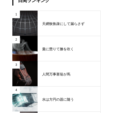
日間ランキング
1
天網恢恢疎にして漏らさず
2
羹に懲りて膾を吹く
3
人間万事塞翁が馬
4
水は方円の器に随う