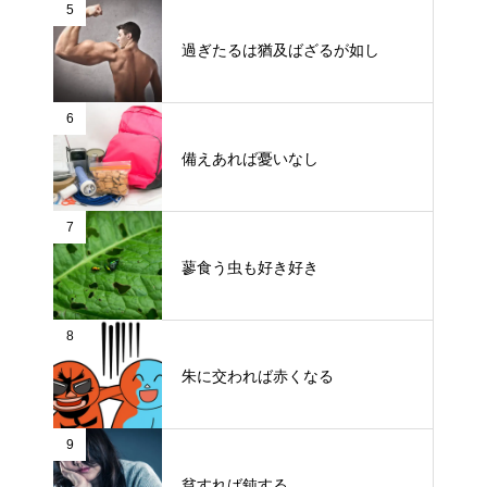
5
過ぎたるは猶及ばざるが如し
6
備えあれば憂いなし
7
蓼食う虫も好き好き
8
朱に交われば赤くなる
9
貧すれば鈍する