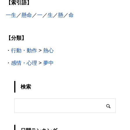
【索引語】
一生
／
懸命
／
一
／
生
／
懸
／
命
【分類】
・
行動・動作
>
熱心
・
感情・心理
>
夢中
検索