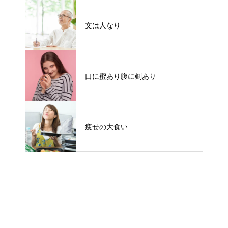
文は人なり
口に蜜あり腹に剣あり
痩せの大食い