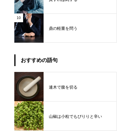
10
鼎の軽重を問う
おすすめの語句
連木で腹を切る
山椒は小粒でもぴりりと辛い