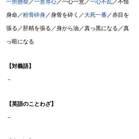
一所懸命
／
一意専心
／一心一意／
一心不乱
／不惜
身命／
粉骨砕身
／身骨を砕く／
大死一番
／赤目を
張る／肝精を張る／身から油／真っ黒になる／真
っ暗になる
【対義語】
－
【英語のことわざ】
－