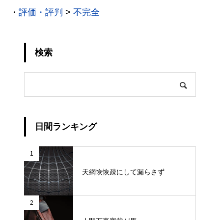
・
評価・評判
>
不完全
検索
日間ランキング
1
天網恢恢疎にして漏らさず
2