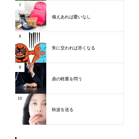
7
備えあれば憂いなし
8
朱に交われば赤くなる
9
鼎の軽重を問う
10
秋波を送る