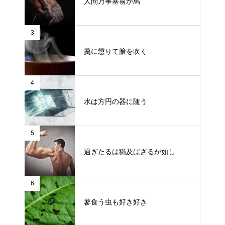
人間万事塞翁が馬
3
羹に懲りて膾を吹く
4
水は方円の器に随う
5
過ぎたるは猶及ばざるが如し
6
蓼食う虫も好き好き