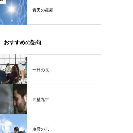
青天の霹靂
おすすめの語句
一日の長
面壁九年
凌雲の志