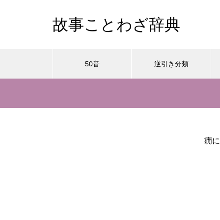
故事ことわざ辞典
50音
逆引き分類
癇に