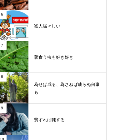
6
盗人猛々しい
7
蓼食う虫も好き好き
8
為せば成る、為さねば成らぬ何事
も
9
貧すれば鈍する
10