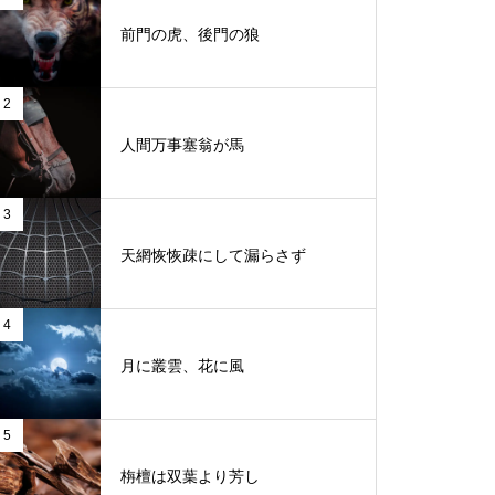
前門の虎、後門の狼
2
人間万事塞翁が馬
3
天網恢恢疎にして漏らさず
4
月に叢雲、花に風
5
栴檀は双葉より芳し