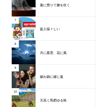
羹に懲りて膾を吹く
7
盗人猛々しい
8
月に叢雲、花に風
9
破れ鍋に綴じ蓋
10
天高く馬肥ゆる秋