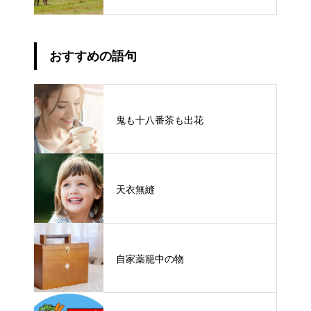
おすすめの語句
鬼も十八番茶も出花
天衣無縫
自家薬籠中の物