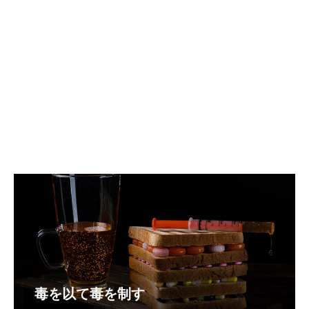
毒を以て毒を制す