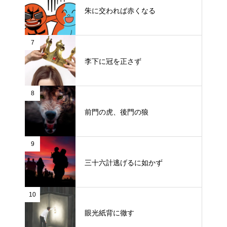
朱に交われば赤くなる
7
李下に冠を正さず
8
前門の虎、後門の狼
9
三十六計逃げるに如かず
10
眼光紙背に徹す