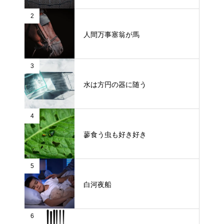
2
人間万事塞翁が馬
3
水は方円の器に随う
4
蓼食う虫も好き好き
5
白河夜船
6