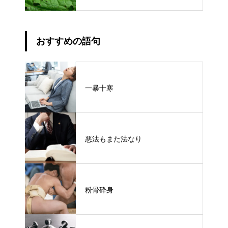
おすすめの語句
一暴十寒
悪法もまた法なり
粉骨砕身