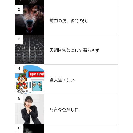
2
前門の虎、後門の狼
3
天網恢恢疎にして漏らさず
4
盗人猛々しい
5
巧言令色鮮し仁
6