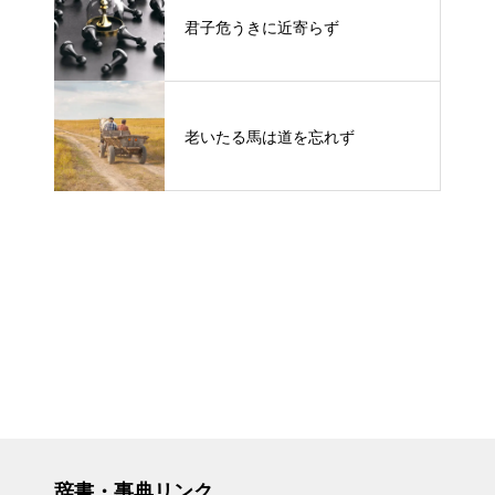
君子危うきに近寄らず
老いたる馬は道を忘れず
辞書・事典リンク