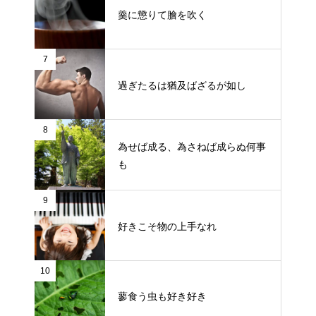
羹に懲りて膾を吹く
7
過ぎたるは猶及ばざるが如し
8
為せば成る、為さねば成らぬ何事
も
9
好きこそ物の上手なれ
10
蓼食う虫も好き好き