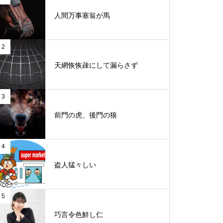
人間万事塞翁が馬
2
天網恢恢疎にして漏らさず
3
前門の虎、後門の狼
4
盗人猛々しい
5
巧言令色鮮し仁