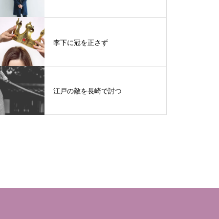
李下に冠を正さず
江戸の敵を長崎で討つ