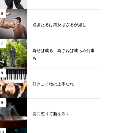
6
過ぎたるは猶及ばざるが如し
7
為せば成る、為さねば成らぬ何事
も
8
好きこそ物の上手なれ
9
羹に懲りて膾を吹く
10