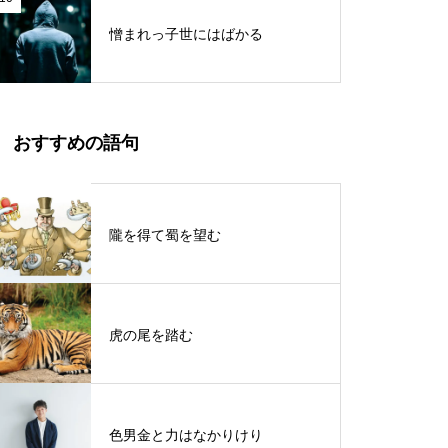
憎まれっ子世にはばかる
おすすめの語句
隴を得て蜀を望む
虎の尾を踏む
色男金と力はなかりけり