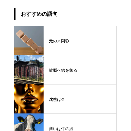
おすすめの語句
元の木阿弥
故郷へ錦を飾る
沈黙は金
商いは牛の涎