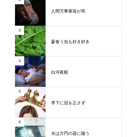
人間万事塞翁が馬
3
蓼食う虫も好き好き
4
白河夜船
5
李下に冠を正さず
6
水は方円の器に随う