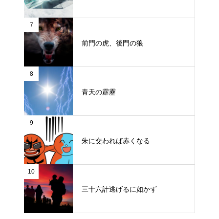
7
前門の虎、後門の狼
8
青天の霹靂
9
朱に交われば赤くなる
10
三十六計逃げるに如かず