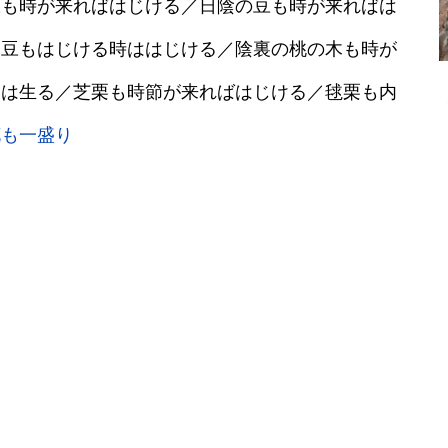
豆も時が来ればはじける／日陰の豆も時が来ればは
蚕豆もはじける時ははじける／陰裏の桃の木も時が
には生る／芝栗も時節が来ればはじける／毬栗も内
花も一盛り