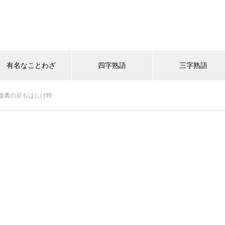
有名なことわざ
四字熟語
三字熟語
陰裏の豆もはじけ時