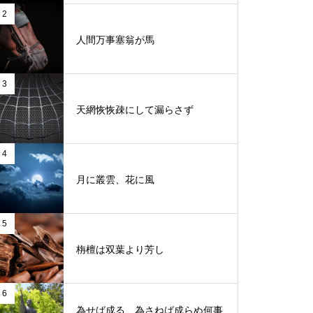
2
人間万事塞翁が馬
3
天網恢恢疎にして漏らさず
4
月に叢雲、花に風
5
栴檀は双葉より芳し
6
為せば成る、為さねば成らぬ何事