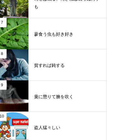
も
7
蓼食う虫も好き好き
8
貧すれば鈍する
9
羹に懲りて膾を吹く
10
盗人猛々しい