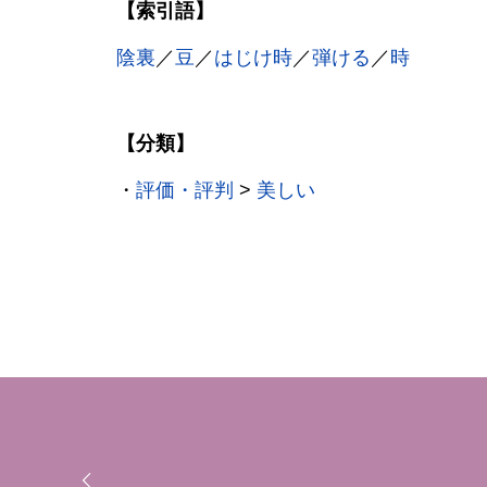
【索引語】
陰裏
／
豆
／
はじけ時
／
弾ける
／
時
【分類】
・
評価・評判
>
美しい