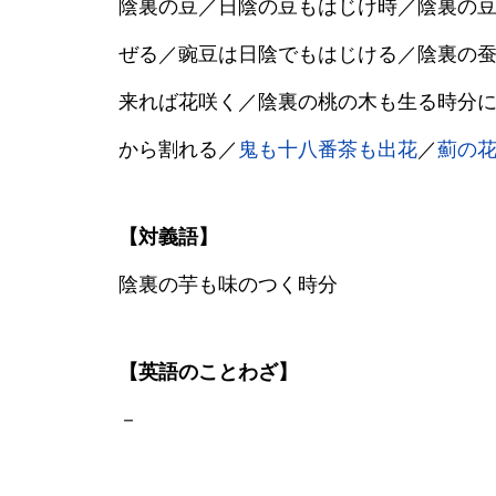
陰裏の豆／日陰の豆もはじけ時／陰裏の
ぜる／豌豆は日陰でもはじける／陰裏の
来れば花咲く／陰裏の桃の木も生る時分
から割れる／
鬼も十八番茶も出花
／
薊の
【対義語】
陰裏の芋も味のつく時分
【英語のことわざ】
－