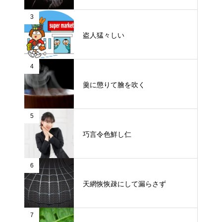
3
盗人猛々しい
4
羹に懲りて膾を吹く
5
巧言令色鮮し仁
6
天網恢恢疎にして漏らさず
7