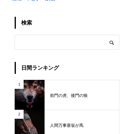
検索
日間ランキング
1
前門の虎、後門の狼
2
人間万事塞翁が馬