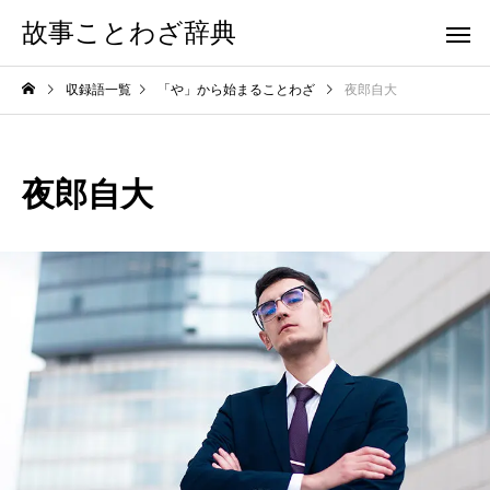
故事ことわざ辞典
収録語一覧
「や」から始まることわざ
夜郎自大
夜郎自大