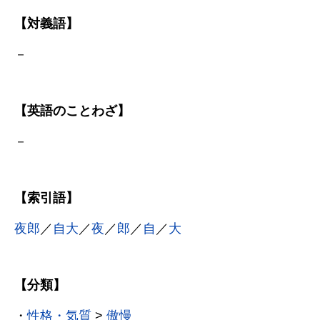
【対義語】
－
【英語のことわざ】
－
【索引語】
夜郎
／
自大
／
夜
／
郎
／
自
／
大
【分類】
・
性格・気質
>
傲慢