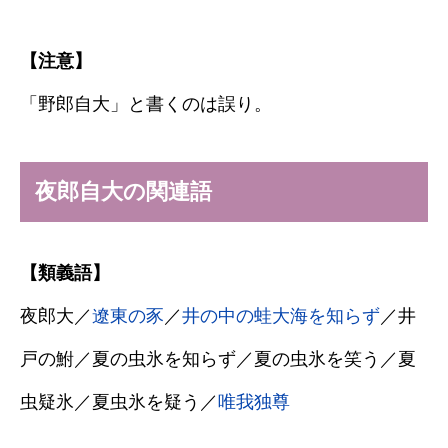
【注意】
「野郎自大」と書くのは誤り。
夜郎自大の関連語
【類義語】
夜郎大／
遼東の豕
／
井の中の蛙大海を知らず
／井
戸の鮒／夏の虫氷を知らず／夏の虫氷を笑う／夏
虫疑氷／夏虫氷を疑う／
唯我独尊