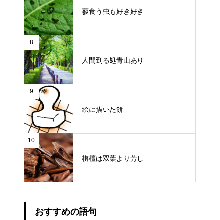
蓼食う虫も好き好き
8
人間到る処青山あり
9
絵に描いた餅
10
栴檀は双葉より芳し
おすすめの語句