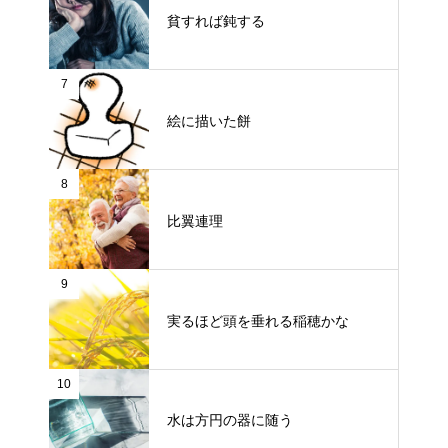
貧すれば鈍する
7
絵に描いた餅
8
比翼連理
9
実るほど頭を垂れる稲穂かな
10
水は方円の器に随う