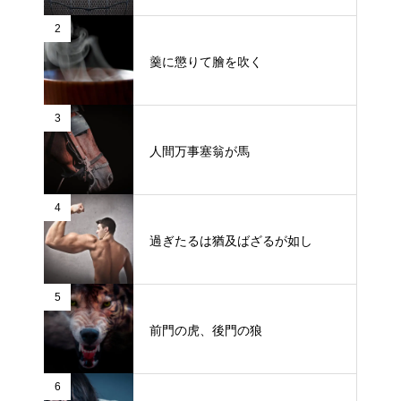
2
羹に懲りて膾を吹く
3
人間万事塞翁が馬
4
過ぎたるは猶及ばざるが如し
5
前門の虎、後門の狼
6