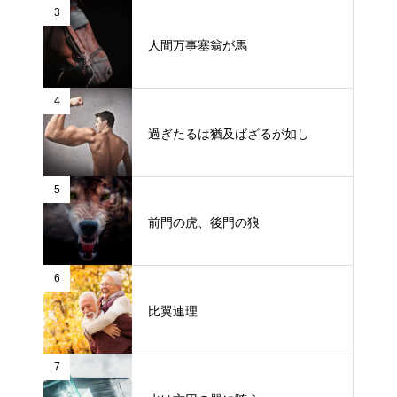
3
人間万事塞翁が馬
4
過ぎたるは猶及ばざるが如し
5
前門の虎、後門の狼
6
比翼連理
7