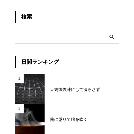
検索
日間ランキング
1
天網恢恢疎にして漏らさず
2
羹に懲りて膾を吹く