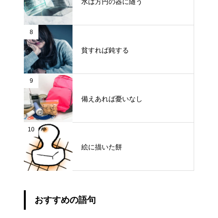
水は方円の器に随う
8
貧すれば鈍する
9
備えあれば憂いなし
10
絵に描いた餅
おすすめの語句