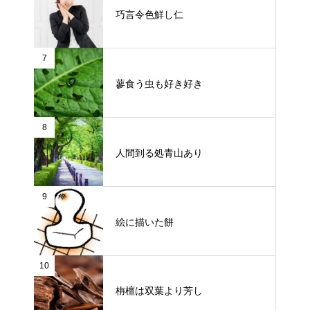
巧言令色鮮し仁
7
蓼食う虫も好き好き
8
人間到る処青山あり
9
絵に描いた餅
10
栴檀は双葉より芳し