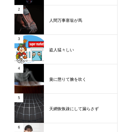
2
人間万事塞翁が馬
3
盗人猛々しい
4
羹に懲りて膾を吹く
5
天網恢恢疎にして漏らさず
6