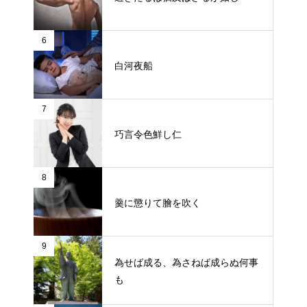
6
白河夜船
7
巧言令色鮮し仁
8
羹に懲りて膾を吹く
9
為せば成る、為さねば成らぬ何事
も