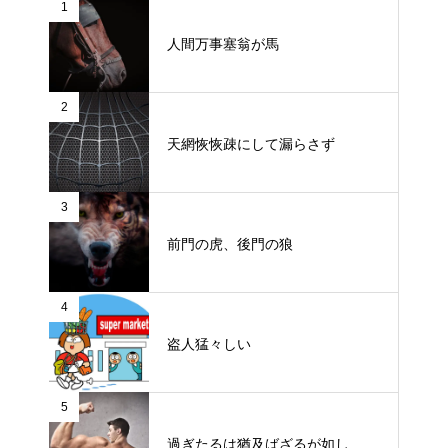
1
人間万事塞翁が馬
2
天網恢恢疎にして漏らさず
3
前門の虎、後門の狼
4
盗人猛々しい
5
過ぎたるは猶及ばざるが如し