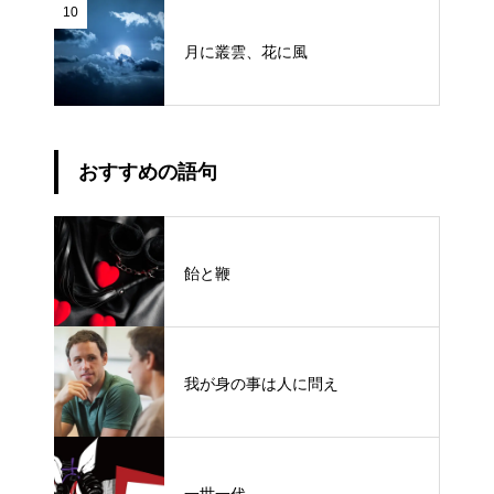
10
月に叢雲、花に風
おすすめの語句
飴と鞭
我が身の事は人に問え
一世一代