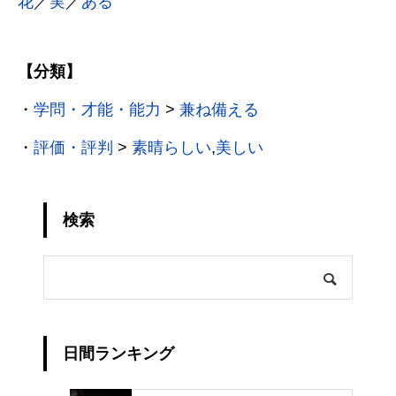
花
／
実
／
ある
【分類】
・
学問・才能・能力
>
兼ね備える
・
評価・評判
>
素晴らしい
,
美しい
検索
日間ランキング