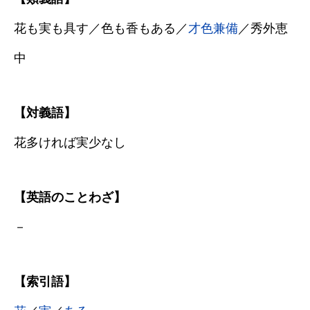
花も実も具す／色も香もある／
才色兼備
／秀外恵
中
【対義語】
花多ければ実少なし
【英語のことわざ】
－
【索引語】